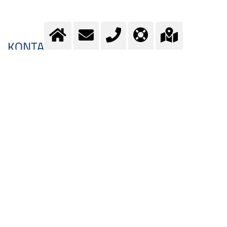
KONTAKT
Fragen?
Kontaktieren Sie unser Team.
E-Mail:
info@messer.ch
oder Telefon:
+41 (0)62 886 41 41
.
Wir beraten Sie gerne.
ALS DOWNLOAD VERFÜGBAR