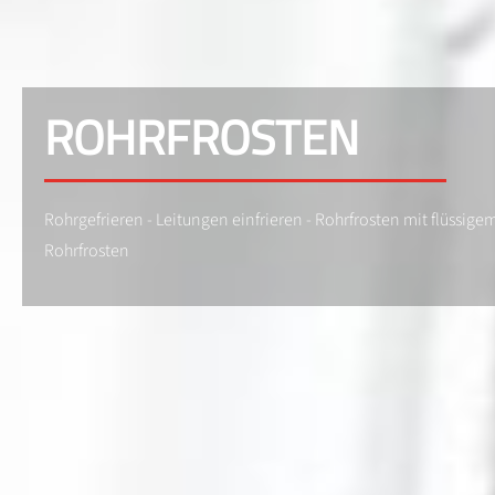
ROHRFROSTEN
Rohrgefrieren - Leitungen einfrieren - Rohrfrosten mit flüssig
Rohrfrosten