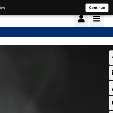
Deutsch
français
Continue
ies.