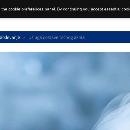
 the cookie preferences panel. By continuing you accept essential cook
nabdevanje
Usluga dostave tečnog azota