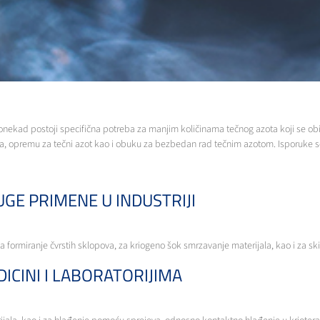
Ponekad postoji specifična potreba za manjim količinama tečnog azota koji se ob
ka, opremu za tečni azot kao i obuku za bezbedan rad tečnim azotom. Isporuke se
GE PRIMENE U INDUSTRIJI
 za formiranje čvrstih sklopova, za kriogeno šok smrzavanje materijala, kao i za 
ICINI I LABORATORIJIMA