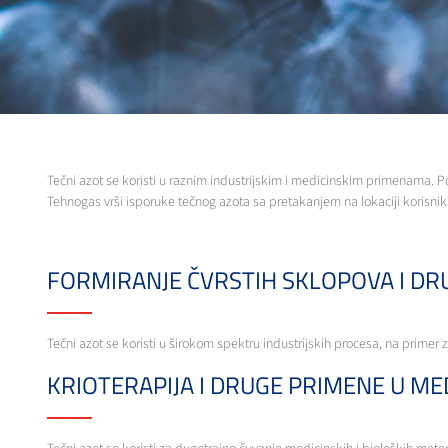
Tečni azot se koristi u raznim industrijskim i medicinskim primenama. 
Tehnogas vrši isporuke tečnog azota sa pretakanjem na lokaciji korisni
FORMIRANJE ČVRSTIH SKLOPOVA I DRU
Tečni azot se koristi u širokom spektru industrijskih procesa, na primer
KRIOTERAPIJA I DRUGE PRIMENE U MED