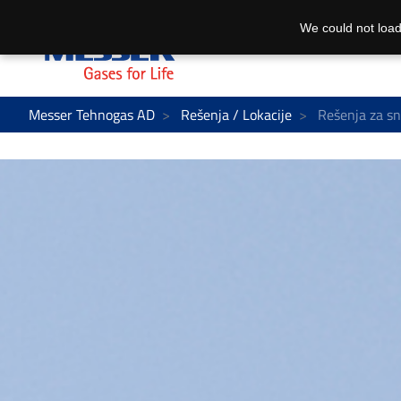
We could not load
Messer Tehnogas AD
Rešenja / Lokacije
Rešenja za s