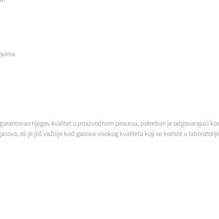
ban
sovima
 garantovao njegov kvalitet u proizvodnom procesu, potreban je odgovarajući k
sova, ali je još važnije kod gasova visokog kvaliteta koji se koriste u laboratori
zvođenje instalacija za gasove. Kontaktirajte nas za više informacija.