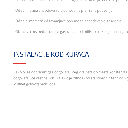
- Adekvatno definisanje zahteva u pogledu kvaliteta gasa koji je potre
- Odabir načina snabdevanja u odnosu na planiranu potrošnju
- Odabir i montaža odgovarajuće opreme za snabdevanje gasovima
- Obuka za bezbedan rad sa gasovima pod pritiskom i kriogemnim ga
INSTALACIJE KOD KUPACA
Kako bi se dopremio gas odgovarajućeg kvaliteta do mesta korištenja i
odgovarajuće veštine i obuka. Ovo je bitno i kod standardnih tehničkih ga
kvalitet gotovog proizvoda.
Messer Tehnogas poseduje sve neophodne licence i vrši projektovanje i i
KOMERCIJALNE PONUDE