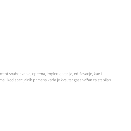
oncept snabdevanja, oprema, implementacija, održavanje, kao i
jima i kod specijalnih primena kada je kvalitet gasa važan za stabilan