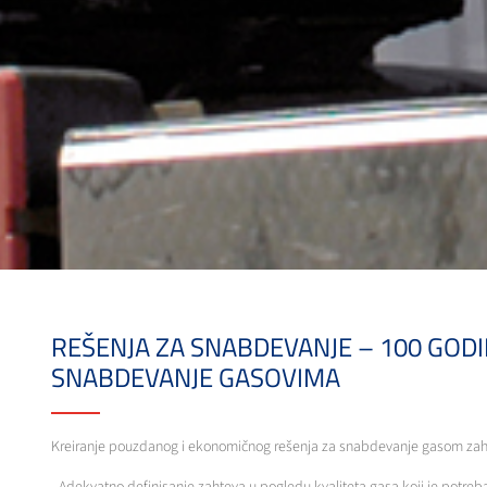
REŠENJA ZA SNABDEVANJE – 100 GOD
SNABDEVANJE GASOVIMA
Kreiranje pouzdanog i ekonomičnog rešenja za snabdevanje gasom zaht