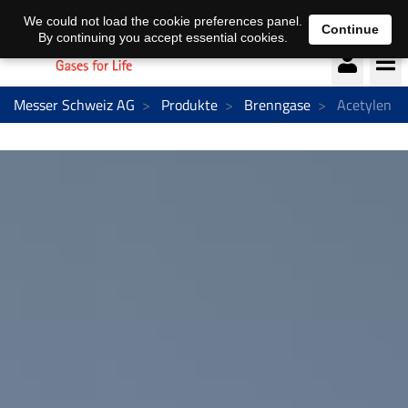
Deutsch
français
We could not load the cookie preferences panel.
Continue
By continuing you accept essential cookies.
Messer Schweiz AG
Produkte
Brenngase
Acetylen