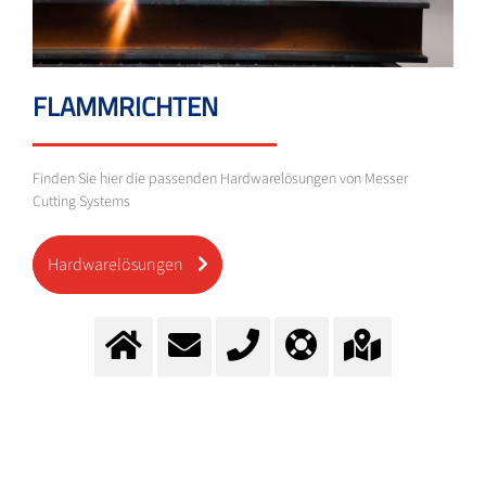
FLAMMRICHTEN
Finden Sie hier die passenden Hardwarelösungen von Messer
Cutting Systems
Hardwarelösungen
ACETYLEN IN FLASCHEN
Die Schulterfarbe der Acetylenflaschen ist kastanienbraun (RAL