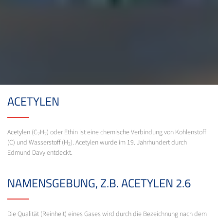
ACETYLEN
Acetylen (C
H
) oder Ethin ist eine chemische Verbindung von Kohlenstoff
2
2
(C) und Wasserstoff (H
). Acetylen wurde im 19. Jahrhundert durch
2
Edmund Davy entdeckt.
NAMENSGEBUNG, Z.B. ACETYLEN 2.6
Die Qualität (Reinheit) eines Gases wird durch die Bezeichnung nach dem