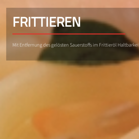
FRITTIEREN
Mit Entfernung des gelösten Sauerstoffs im Frittieröl Haltbarke