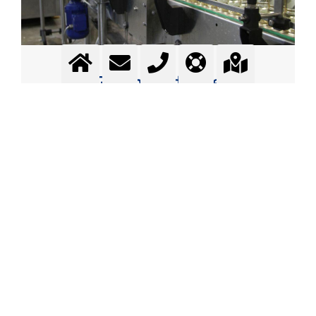
Getränkeindustrie
Gase für die Getränkeindustrie - Karbonisieren -
Inertisieren - Stabilisierung - Maischekühlung - Extraktion
Mehr Information