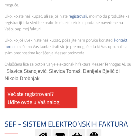
moguće.
Ukoliko ste naš kupac, ali se još niste
registrovali
, molimo da produžite ka
registraciji i da sledite korake koristeći lozinku i podatke navedene na
Vašoj papirnoj fakturi.
Ukoliko još uvek niste naš kupac, pošaljite nam poruku koristeći
kontakt
formu
i mi ćemo Vas kontaktirati što je pre moguće da bi Vas upoznali sa
svim prednostima korišćenja Messer proizvoda.
Ovlašćena lica za potpisivanje elektronskih faktura Messer Tehnogas AD su
:
Slavica Stanojević, Slavica Tomaš, Danijela Bjeličić i
Nikola Drobnjak
.
Već ste registrovani?
Uđite ovde u Vaš nalog
SEF - SISTEM ELEKTRONSKIH FAKTURA