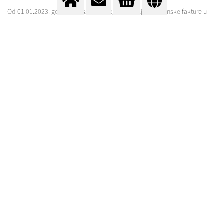
Od 01.01.2023. godine, Messer Tehnogas AD šalje elektronske fakture u
XML formatu kupcima preko SEF koji su u obavezi takvu da primaju prema
Zakonu o elektronskom fakturisanju Republike Srbije.
ČESTA PITANJA
ZAŠTO ELEKTRONSKE FAKTURE?
KOLIKO ČESTO MOGU DA
ŠTAMPAM E-FAKTURE?