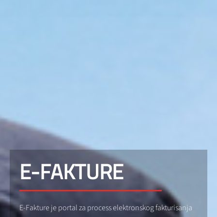
E-FAKTURE
E-Fakture je portal za process elektronskog fakturisanja