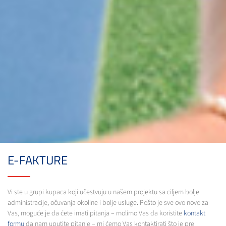
E-FAKTURE
Vi ste u grupi kupaca koji učestvuju u našem projektu sa ciljem bolje
administracije, očuvanja okoline i bolje usluge. Pošto je sve ovo novo za
Vas, moguće je da ćete imati pitanja – molimo Vas da koristite
kontakt
formu
da nam uputite pitanje – mi ćemo Vas kontaktirati što je pre