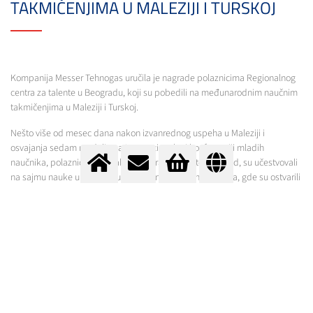
TAKMIČENJIMA U MALEZIJI I TURSKOJ
Kompanija Messer Tehnogas uručila je nagrade polaznicima Regionalnog
centra za talente u Beogradu, koji su pobedili na međunarodnim naučnim
takmičenjima u Maleziji i Turskoj.
Nešto više od mesec dana nakon izvanrednog uspeha u Maleziji i
osvajanja sedam medalja na Internacionalnoj konferenciji mladih
naučnika, polaznici Regionalnog centra za talente Beograd, su učestvovali
na sajmu nauke u Turskoj i u konkurenciji mladih naučnika, gde su ostvarili
veliki uspeh.
Četvoro polaznika je predstavilo svoje istraživačke projekte iz matematike,
fizike, informatike i inženjeringa i svi su osvojili medalje.
Dimitriju Rajčiću je uručena zlatna medalja iz oblasti matematike, Filipu
Koldžiću je uručena zlatna medalja iz oblasti fizike, Valerija Rankić je
dobila srebrnu medalju iz oblasti informatike, dok je Sara Milošević dobila
bronzanu medalju iz oblasti inženjeringa.