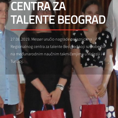
CENTRA ZA
TALENTE BEOGRAD
27.08.2019. Messer uručio nagrade polaznicima
Regionalnog centra za talente Beograd koji su pobedili
na međunarodnim naučnim takmičenjima u Maleziji i
Turskoj.