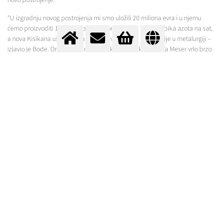
"U izgradnju novog postrojenja mi smo uložili 20 miliona evra i u njemu
ćemo proizvoditi 10.000 kubika kiseonika, kao i 7.000 kubika azota na sat,
a nova Kisikana uspešno parira zahtevima nove tehnologije u metalurgiji –
izjavio je Bode. On je posebno podvukao da se kompanija Meser vrlo brzo
sinhronizovala sa RTB-om Bor i da bez problema već četiri godine poštuje
ugovor o snabdevanju Basena tehničkim gasovima, potpisan prilikom
kupovine stare Kisikane 2009. godine.
Naša kompanija je u Srbiji prisutna od 1997. godine i do sada smo
investirali više od 100 miliona evra. U fabrikama u Boru, Nišu, Smederevu,
Pančevu, Novom Sadu, Beogradu, Požegi i Kraljevu zapošljavamo više od
344 radnika, a svoje proizvodne kapacitete imamo i u Crnoj Gori" - rekao
je Bode.
Saradnja RTB Bor-a sa Meserom je odlična i ovakva tehnologija kombinatu
obezbeđuje modernu proizvodnju jer se umesto uglja koji je izuzetno skup
od sada koristi tečni kiseonik koji omogućiava jeftiniju proizvodnju bakra,
veći prihod i veću dobit i samim time više sredstava na raspolaganju za
dalji razvoj.
"Ova investicija ne bi bila moguća bez investicije u novu Topionicu RTB Bor.