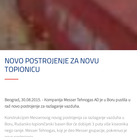
NOVO POSTROJENJE ZA NOVU
TOPIONICU
Beograd, 30.08.2015. - Kompanija Messer Tehnogas AD je u Boru pustila u
rad novo postrojenje za razlaganje vazduha.
Konstrukcijom Messerovog novog postrojenja za razlaganje vazduha u
Boru, Rudarsko topioničarski basen Bor će dobijati 3 puta više kiseonika
nego ranije. Messer Tehnogas, koji je deo Messer grupacije, pokrenuo je
novo postrojenje.