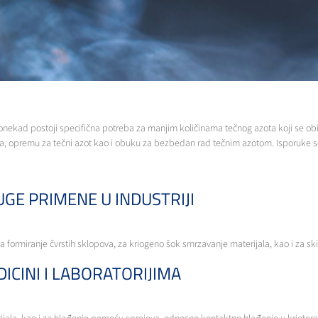
Ponekad postoji specifična potreba za manjim količinama tečnog azota koji se ob
ka, opremu za tečni azot kao i obuku za bezbedan rad tečnim azotom. Isporuke se
GE PRIMENE U INDUSTRIJI
 za formiranje čvrstih sklopova, za kriogeno šok smrzavanje materijala, kao i za 
ICINI I LABORATORIJIMA