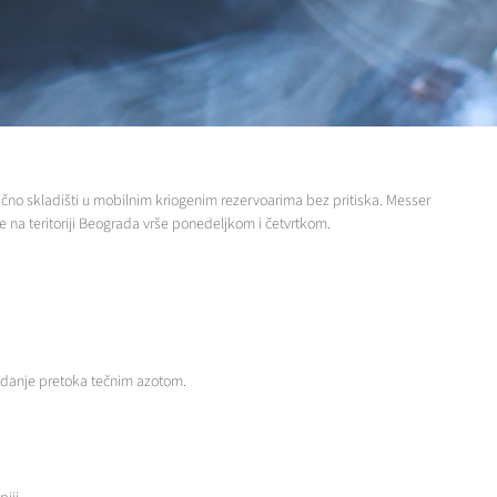
ično skladišti u mobilnim kriogenim rezervoarima bez pritiska. Messer
 na teritoriji Beograda vrše ponedeljkom i četvrtkom.
skidanje pretoka tečnim azotom.