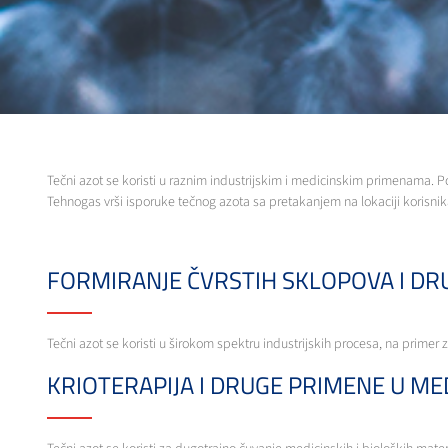
Tečni azot se koristi u raznim industrijskim i medicinskim primenama. 
Tehnogas vrši isporuke tečnog azota sa pretakanjem na lokaciji korisni
FORMIRANJE ČVRSTIH SKLOPOVA I DRU
Tečni azot se koristi u širokom spektru industrijskih procesa, na primer
KRIOTERAPIJA I DRUGE PRIMENE U MED