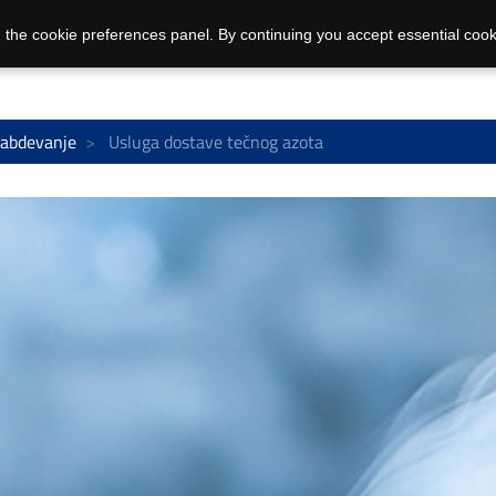
 the cookie preferences panel. By continuing you accept essential cook
nabdevanje
Usluga dostave tečnog azota