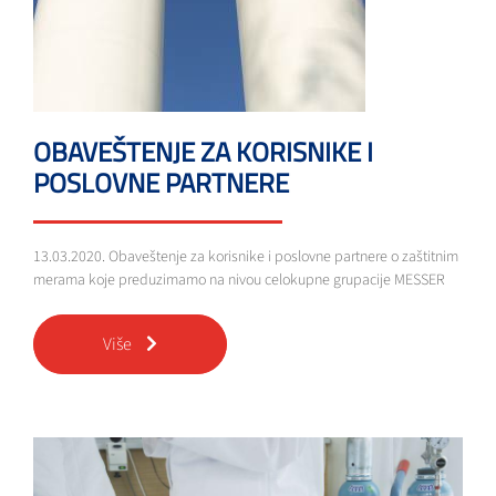
OBAVEŠTENJE ZA KORISNIKE I
POSLOVNE PARTNERE
13.03.2020. Obaveštenje za korisnike i poslovne partnere o zaštitnim
merama koje preduzimamo na nivou celokupne grupacije MESSER
Više