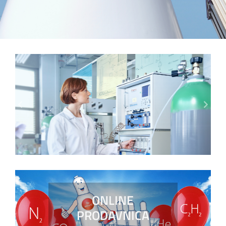
Specijalni gasovi
Previous
Next
ONLINE
PRODAVNICA