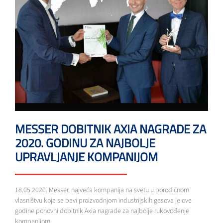
MESSER DOBITNIK AXIA NAGRADE ZA
2020. GODINU ZA NAJBOLJE
UPRAVLJANJE KOMPANIJOM
18.05.2020. Messer, najveća kompanija na svetu u porodičnom
vlasništvu koja se bavi proizvodnjom industrijskih gasova je ove
godine ponovni dobitnik Axia nagrade za najbolje rukovođenje
kompanijom