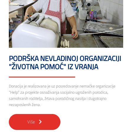
PODRŠKA NEVLADINOJ ORGANIZACIJI
"ŽIVOTNA POMOĆ" IZ VRANJA
Donacija je realizovana je uz posredovanje nemačke organizacije
"Help" za projekte osnaživanja socijalno ugroženih porodica,
samohranih roditelja, žrtava porodičnog nasilja i dugotrajno
nezaposlenih žena.
Više