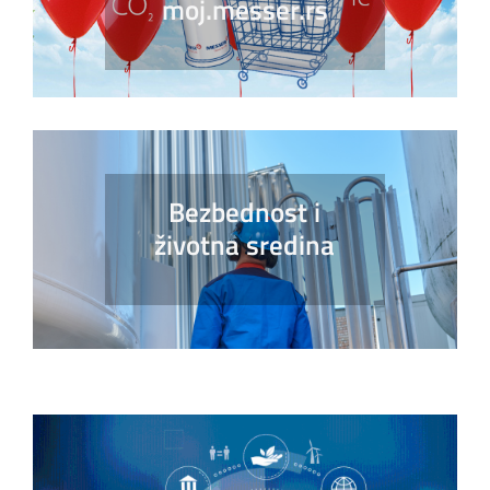
moj.messer.rs
Bezbednost i
životna sredina