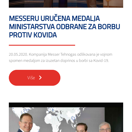
MESSERU URUČENA MEDALJA
MINISTARSTVA ODBRANE ZA BORBU
PROTIV KOVIDA
20.05.2020. Kompanija Messer Tehnogas odlikovana je vojnom
spomen medaljom za izuzetan doprinos u borbi sa Kovid-19.
Više