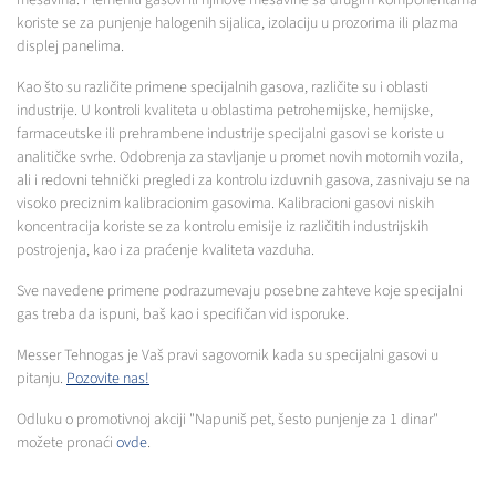
koriste se za punjenje halogenih sijalica, izolaciju u prozorima ili plazma
displej panelima.
Kao što su različite primene specijalnih gasova, različite su i oblasti
industrije. U kontroli kvaliteta u oblastima petrohemijske, hemijske,
farmaceutske ili prehrambene industrije specijalni gasovi se koriste u
analitičke svrhe. Odobrenja za stavljanje u promet novih motornih vozila,
ali i redovni tehnički pregledi za kontrolu izduvnih gasova, zasnivaju se na
visoko preciznim kalibracionim gasovima. Kalibracioni gasovi niskih
koncentracija koriste se za kontrolu emisije iz različitih industrijskih
postrojenja, kao i za praćenje kvaliteta vazduha.
Sve navedene primene podrazumevaju posebne zahteve koje specijalni
gas treba da ispuni, baš kao i specifičan vid isporuke.
Messer Tehnogas je Vaš pravi sagovornik kada su specijalni gasovi u
pitanju.
Pozovite nas!
Odluku o promotivnoj akciji "Napuniš pet, šesto punjenje za 1 dinar"
možete pronaći
ovde
.