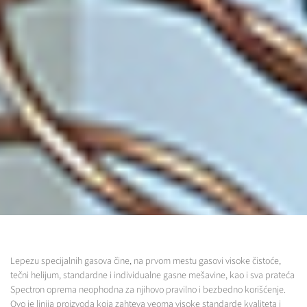
Lepezu specijalnih gasova čine, na prvom mestu gasovi visoke čistoće,
tečni helijum, standardne i individualne gasne mešavine, kao i sva prateća
Spectron oprema neophodna za njihovo pravilno i bezbedno korišćenje.
Ovo je linija proizvoda koja zahteva veoma visoke standarde kvaliteta i