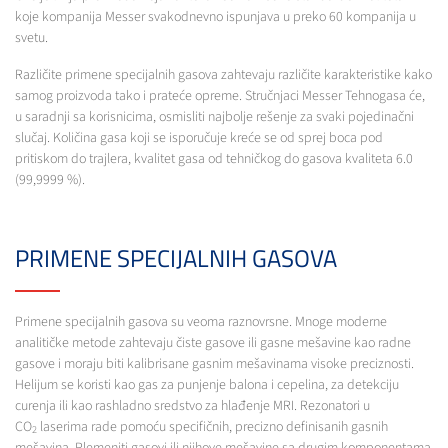
koje kompanija Messer svakodnevno ispunjava u preko 60 kompanija u
svetu.
Različite primene specijalnih gasova zahtevaju različite karakteristike kako
samog proizvoda tako i prateće opreme. Stručnjaci Messer Tehnogasa će,
u saradnji sa korisnicima, osmisliti najbolje rešenje za svaki pojedinačni
slučaj. Količina gasa koji se isporučuje kreće se od sprej boca pod
pritiskom do trajlera, kvalitet gasa od tehničkog do gasova kvaliteta 6.0
(99,9999 %).
PRIMENE SPECIJALNIH GASOVA
Primene specijalnih gasova su veoma raznovrsne. Mnoge moderne
analitičke metode zahtevaju čiste gasove ili gasne mešavine kao radne
gasove i moraju biti kalibrisane gasnim mešavinama visoke preciznosti.
Helijum se koristi kao gas za punjenje balona i cepelina, za detekciju
curenja ili kao rashladno sredstvo za hlađenje MRI. Rezonatori u
CO
laserima rade pomoću specifičnih, precizno definisanih gasnih
2
mešavina. Plemeniti gasovi ili njihove mešavine sa drugim komponentama